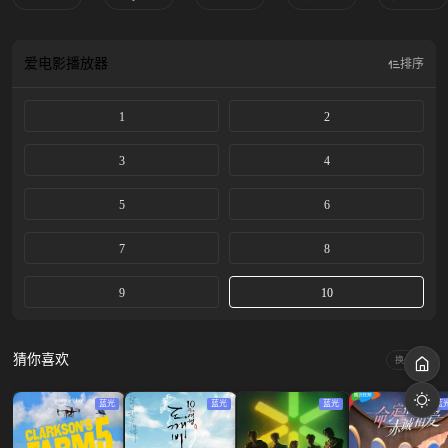
爱电影
播放器
排序
1
2
3
4
5
6
7
8
9
10
猜你喜欢
换一换
蓝光
蓝光
蓝光
蓝