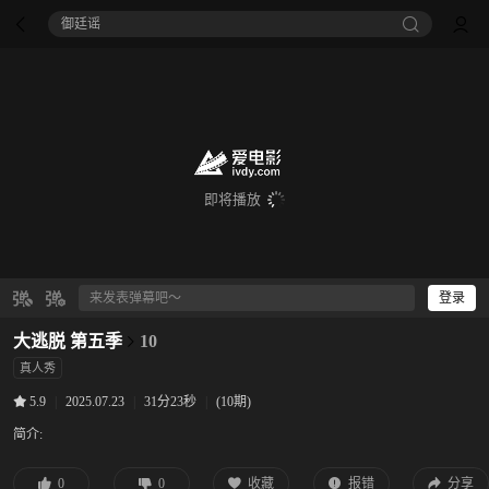
御廷谣‎
即将播放
登录
大逃脱 第五季
10
真人秀
|
2025.07.23
|
31分23秒
|
(10期)
5.9
简介:
0
0
收藏
报错
分享