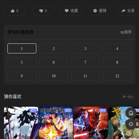
0
0
收藏
报错
分享
爱电影
播放器
排序
1
2
3
4
5
6
7
8
9
10
11
12
猜你喜欢
换一换
蓝光
蓝光
蓝光
蓝