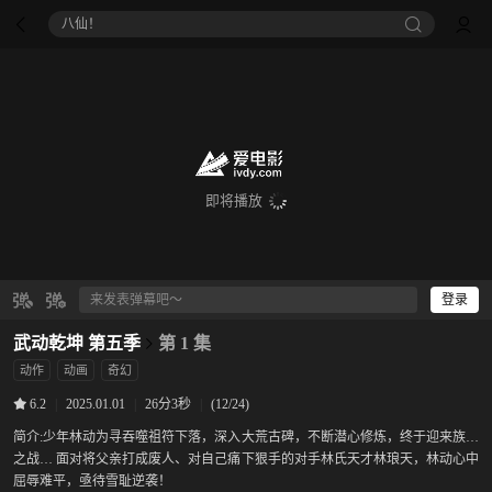
八仙！
即将播放
登录
武动乾坤 第五季
第 1 集
动作
动画
奇幻
|
2025.01.01
|
26分3秒
|
(12/24)
6.2
简介:
少年林动为寻吞噬祖符下落，深入大荒古碑，不断潜心修炼，终于迎来族比
之战… 面对将父亲打成废人、对自己痛下狠手的对手林氏天才林琅天，林动心中
屈辱难平，亟待雪耻逆袭！