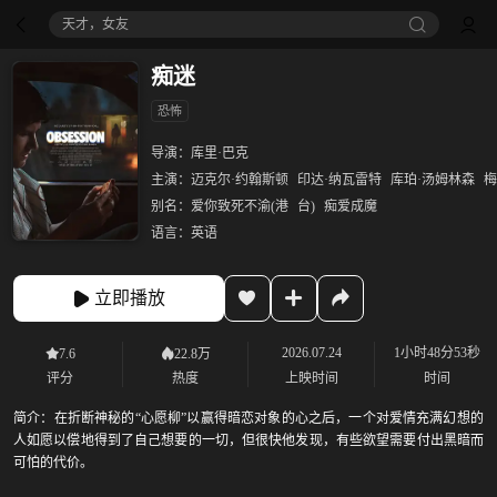
天才，女友
痴迷
恐怖
导演：
库里·巴克
主演：
迈克尔·约翰斯顿
印达·纳瓦雷特
库珀·汤姆林森
梅
别名：
爱你致死不渝(港
台)
痴爱成魔
语言：
英语
立即播放
2026.07.24
1小时48分53秒
7.6
22.8万
评分
热度
上映时间
时间
简介：
在折断神秘的“心愿柳”以赢得暗恋对象的心之后，一个对爱情充满幻想的
人如愿以偿地得到了自己想要的一切，但很快他发现，有些欲望需要付出黑暗而
可怕的代价。