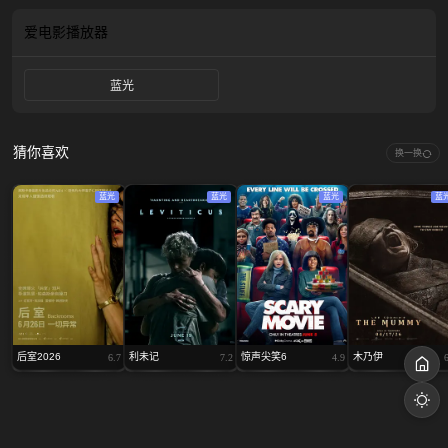
爱电影
播放器
蓝光
猜你喜欢
换一换
蓝光
蓝光
蓝光
蓝
后室2026
利未记
惊声尖笑6
木乃伊
6.7
7.2
4.9