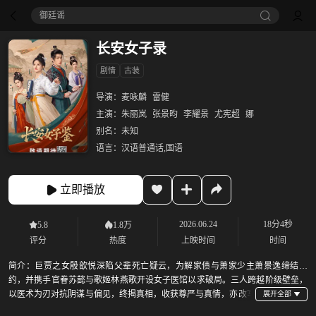
御廷谣‎
长安女子录
剧情
古装
导演：
麦咏麟
雷健
主演：
朱丽岚
张景昀
李耀景
尤宪超
娜
别名：
未知
语言：
汉语普通话,国语
立即播放
2026.06.24
18分4秒
5.8
1.8万
评分
热度
上映时间
时间
简介：
巨贾之女殷歆悦深陷父辈死亡疑云，为解家债与萧家少主萧景逸缔结婚
约，并携手官眷苏懿与歌姬林燕歌开设女子医馆以求破局。三人跨越阶级壁垒，
以医术为刃对抗阴谋与偏见，终揭真相，收获尊严与真情，亦改写
了无数长安女子的命运。