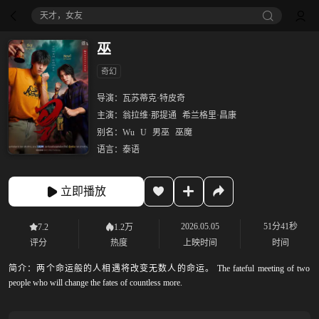
天才，女友
巫
奇幻
导演：
瓦苏蒂克·特皮奇
主演：
翁拉维·那提通
希兰格里·昌康
别名：
Wu
U
男巫
巫魔
语言：
泰语
立即播放
2026.05.05
51分41秒
7.2
1.2万
评分
热度
上映时间
时间
简介：
两个命运般的人相遇将改变无数人的命运。 The fateful meeting of two
people who will change the fates of countless more.