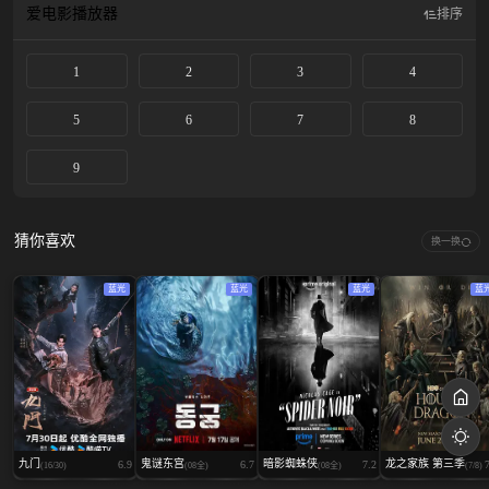
爱电影
播放器
排序
1
2
3
4
5
6
7
8
9
猜你喜欢
换一换
蓝光
蓝光
蓝光
蓝
九门
鬼谜东宫
暗影蜘蛛侠
龙之家族 第三季
6.9
6.7
7.2
(16/30)
(08全)
(08全)
(7/8)