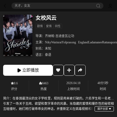
天才，女友
女校风云
剧情
爱情
同性
导演：
齐纳帕·吉迪查瓦让功
主演：
NikyWarinratYolprasong
EnglandLadamaneeRattanaporn
别名：
未知
语言：
泰语
立即播放
2026.04.18
48分5秒
8.6
8463
评分
热度
上映时间
时间
简介：
在泰国最顶尖的女子学校里，规则是用来被打破的。六名学生和一名老师
引发了一场关于丑闻、欲望和数字革命的风暴。当隐藏的爱情和爆炸性的秘密相
互碰撞时，她们将打破乖乖女的神话，并重新定义在病毒视频和取
消文化盛行的时代成长的意义。