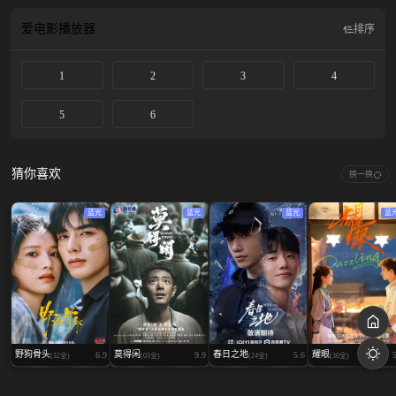
爱电影
播放器
排序
1
2
3
4
5
6
猜你喜欢
换一换
蓝光
蓝光
蓝光
蓝
野狗骨头
莫得闲
春日之地
耀眼
6.9
9.9
5.6
(32全)
(03全)
(24全)
(30全)