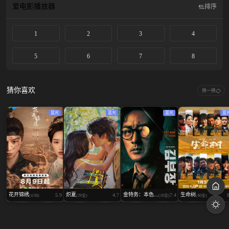
爱电影
播放器
排序
1
2
3
4
5
6
7
8
猜你喜欢
换一换
蓝光
蓝光
蓝光
蓝
花开锦绣
炽夏
金特务：本色...
生命树
5.9
4.7
7.4
(4/36)
(29全)
(10全)
(40全)