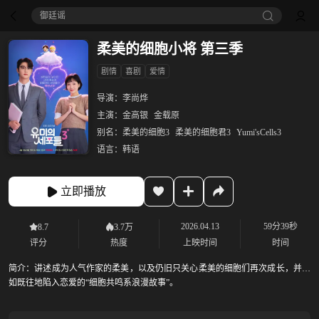
御廷谣‎
柔美的细胞小将 第三季
剧情
喜剧
爱情
导演：
李尚烨
主演：
金高银
金载原
别名：
柔美的细胞3
柔美的细胞君3
Yumi'sCells3
语言：
韩语
立即播放
2026.04.13
59分39秒
8.7
3.7万
评分
热度
上映时间
时间
简介：
讲述成为人气作家的柔美，以及仍旧只关心柔美的细胞们再次成长，并一
如既往地陷入恋爱的“细胞共鸣系浪漫故事”。