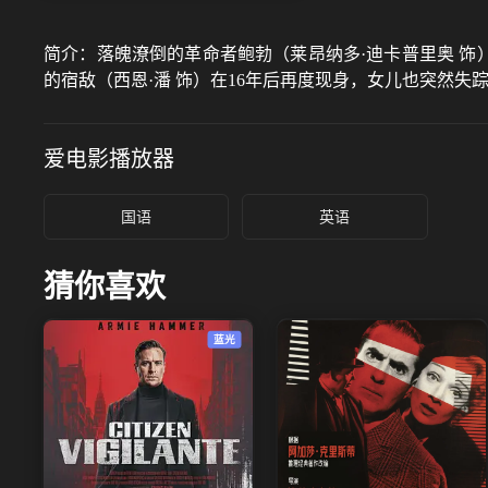
简介：
落魄潦倒的革命者鲍勃（莱昂纳多·迪卡普里奥 饰
的宿敌（西恩·潘 饰）在16年后再度现身，女儿也突然
爱电影
播放器
国语
英语
猜你喜欢
蓝光