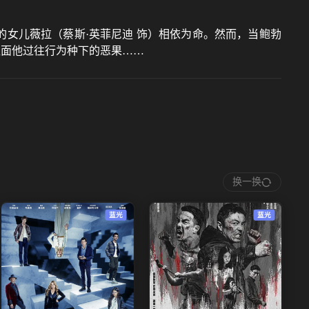
的女儿薇拉（蔡斯·英菲尼迪 饰）相依为命。然而，当鲍勃
直面他过往行为种下的恶果……
换一换
蓝光
蓝光