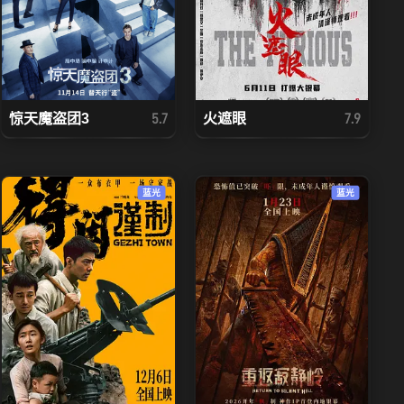
惊天魔盗团3
火遮眼
5.7
7.9
蓝光
蓝光