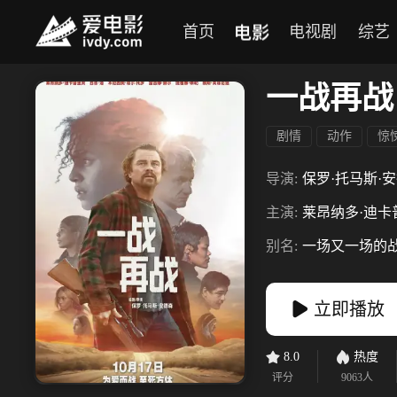
电影
首页
电视剧
综艺
一战再战
剧情
动作
惊
导演:
保罗·托马斯·
主演:
莱昂纳多·迪卡
别名:
一场又一场的
立即播放
8.0
热度
评分
9063
人