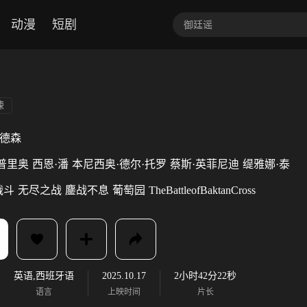
动漫
短剧
悚
安德森
普里奥
西恩·潘
本尼西奥·德尔·托罗
蔡斯·英菲尼迪
缇雅娜·泰
战斗
无尽之战
鏖战不息
葡萄园
TheBattleofBaktanCross
英语,西班牙语
2025.10.17
2小时42分22秒
语言
上映时间
片长