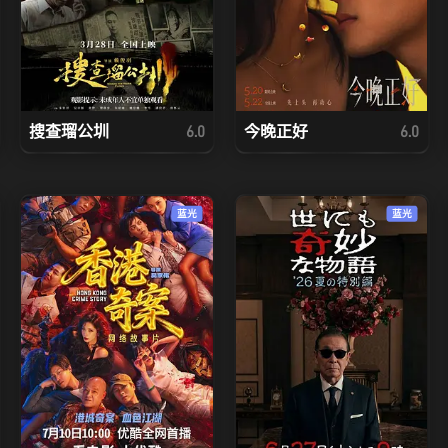
搜查瑠公圳
今晚正好
6.0
6.0
蓝光
蓝光