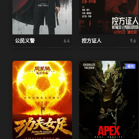
公民义警
控方证人
6.4
9.6
蓝光