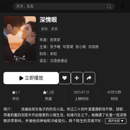
天才，女友
深情眼
剧情
爱情
导演：
张笑安
主演：
张予曦
毕雯珺
张小婉
刘润南
别名：
未知
语言：
汉语普通话
立即播放
2025.07.21
45分52秒
5.7
7.3万
评分
热度
上映时间
时间
简介：
改编自耳东兔子的同名小说。年过三十的叶濛遭遇职场不顺，辞职后
带着积蓄回到家乡开启惬意的小镇生活，机缘巧合之下，她偶遇了长着一双深情
眼的李靳屿，并被他的神秘和冷峻吸引。两个陌生的灵魂不断触
碰，叶濛因李靳屿的艰辛生活而心生怜爱，热情主动地给予帮助；李靳屿也在叶