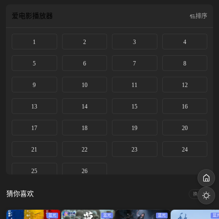
濛的追求下敞开了心扉，变得自信开朗起来。他们相互温暖、相互治愈，努力经
营着这段来之不易的爱情。一枚戒指的到来打破了两人之间的平静，叶濛母亲多
爱电影
播放器
排序
年前患病去世的谜团缓缓浮出水面，叶濛不得不面对残酷的真相﹣﹣母亲的离去
与李靳屿家有着千丝万缕的联系。此时李靳屿内心的天平早已偏向叶漾，叶濛给
1
2
3
4
他带来了阳光，现在轮到他来帮助叶濛解开心结。最终，两人携手揭开上一辈的
纠葛，放下过往恩怨，迎接美好的明天。
5
6
7
8
9
10
11
12
13
14
15
16
17
18
19
20
21
22
23
24
25
26
猜你喜欢
换一换
蓝光
蓝光
蓝光
蓝