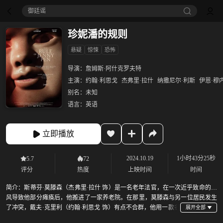
御廷谣‎
珍妮潘的规则
悬疑
惊悚
恐怖
导演：
詹姆斯·阿什克罗夫特
主演：
约翰·利思戈
杰弗里·拉什
纳撒尼尔·利斯
伊恩·穆
别名：
未知
语言：
英语
立即播放
2024.10.19
1小时43分25秒
5.7
72
评分
热度
上映时间
时间
简介：
斯蒂芬·莫滕森（杰弗里·拉什 饰）是一名老年法官，在一次近乎致命的中
风导致他部分瘫痪后，他搬进了一家养老院。在那里，莫滕森与另一位居民发生
了冲突，戴夫·克里利（约翰·利思戈 饰）有点不合群，他用一款名
为“珍妮笔的规则”的虐待狂玩偶游戏秘密恐吓居民。虽然它应该用于痴呆症治