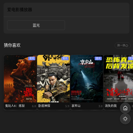
疗， 但在克里利的手中，木偶是一种折磨工具。随着Crealy的行动升级，
Mortensen必须与自己衰老的身体和心灵作斗争，以结束Crealy恐怖统治。
爱电影
播放器
蓝光
猜你喜欢
换一换
蓝光
蓝光
蓝光
蓝
鬼玩人6：炼狱
卧底神探
哀牢山
消失的我
6.8
5.9
3.0