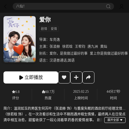
八仙！
爱你
剧情
爱情
导演：
车亮逸
主演：
张凌赫
徐若晗
王宥钧
唐九洲
黄灿
别名：
爱你，是我做过最好的事
爱上你是我做过最好的事
语言：
汉语普通话,国语
立即播放
2025.02.25
44分27秒
6.8
60.7万
评分
热度
上映时间
时间
简介：
温润如玉的男医生何苏叶（张凌赫 饰）与重度失眠的酒店前厅经理沈惜凡
（徐若晗 饰），在一次次看诊和生活中不期而遇并暗生情愫，最终两人在日常点
滴中相互治愈，甜蜜收获了一段沁润着草药香的爱情故事。 剧集
根据笙离的小说《爱你，是我做过最好的事》改编。