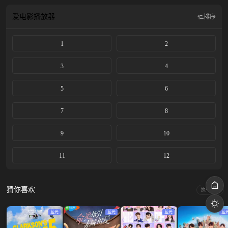
成宰将进行冷静的评审。
爱电影
播放器
排序
1
2
3
4
5
6
7
8
9
10
11
12
猜你喜欢
换一换
蓝光
蓝光
蓝光
蓝