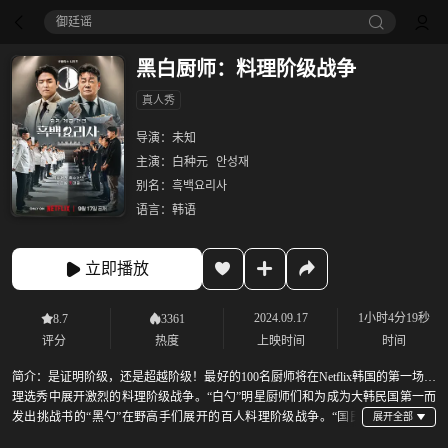
御廷谣‎
黑白厨师：料理阶级战争‎
真人秀
导演：
未知
主演：
白种元
안성재
别名：
흑백요리사
语言：
韩语
立即播放
2024.09.17
1小时4分19秒
8.7
3361
评分
热度
上映时间
时间
简介：
是证明阶级，还是超越阶级！最好的100名厨师将在Netflix韩国的第一场料
理选秀中展开激烈的料理阶级战争。“白勺”明星厨师们和为成为大韩民国第一而
发出挑战书的“黑勺”在野高手们展开的百人料理阶级战争。“国民
料理导师”值得信赖的白钟元和韩国唯一的米其林三星“Mosu seoul”的首席厨师安