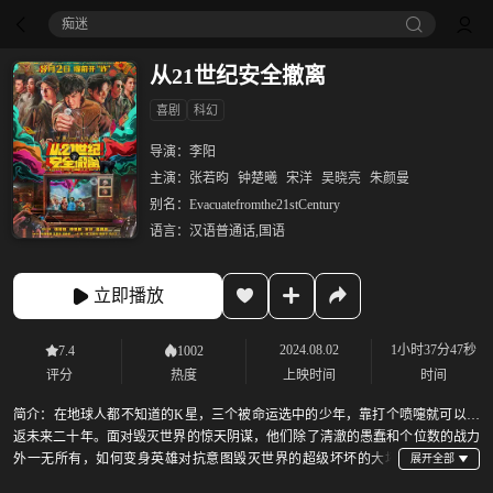
痴迷
从21世纪安全撤离
喜剧
科幻
导演：
李阳
主演：
张若昀
钟楚曦
宋洋
吴晓亮
朱颜曼
别名：
Evacuatefromthe21stCentury
语言：
汉语普通话,国语
立即播放
2024.08.02
1小时37分47秒
7.4
1002
评分
热度
上映时间
时间
简介：
在地球人都不知道的K星，三个被命运选中的少年，靠打个喷嚏就可以往
返未来二十年。面对毁灭世界的惊天阴谋，他们除了清澈的愚蠢和个位数的战力
外一无所有，如何变身英雄对抗意图毁灭世界的超级坏坏的大坏
蛋？外表看似大人，头脑却异于常人的“王炸”兄弟组合，代表K星拯救未来！