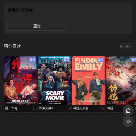
爱电影
播放器
蓝光
猜你喜欢
换一换
蓝光
蓝光
蓝光
蓝
我，许可
惊声尖笑6
寻找艾米丽
钟馗
8.1
4.9
7.5